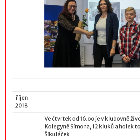
říjen
2018
Ve čtvrtek od 16.oo je v klubovně živ
Kolegyně Simona, 12 kluků a holek to
Šikuláček