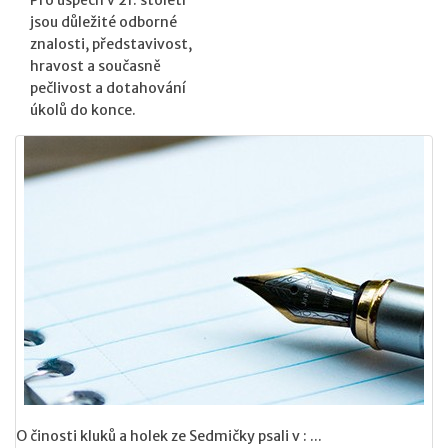
Pro úspěch v 21. století
jsou důležité odborné
znalosti, představivost,
hravost a současně
pečlivost a dotahování
úkolů do konce.
O činosti kluků a holek ze Sedmičky psali v : ...