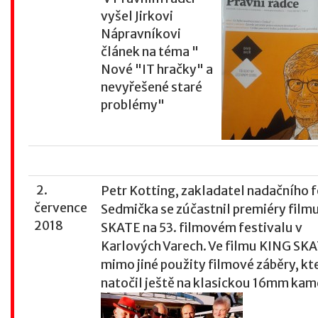
vyšel Jirkovi
Nápravníkovi
článek na téma "
Nové "IT hračky" a
nevyřešené staré
problémy"
2.
Petr Kotting, zakladatel nadačního 
července
Sedmička se zúčastnil premiéry film
2018
SKATE na 53. filmovém festivalu v
Karlových Varech. Ve filmu KING SKA
mimo jiné použity filmové záběry, kt
natočil ještě na klasickou 16mm kam