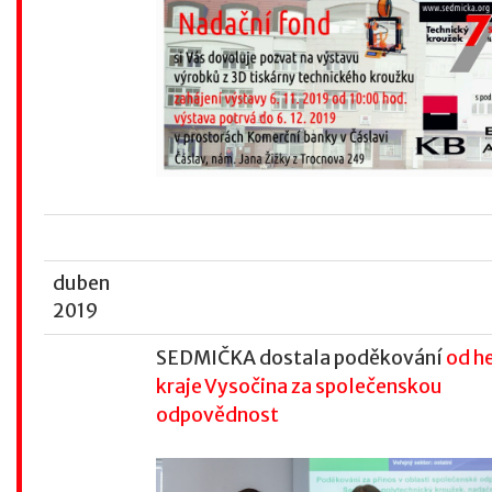
duben
2019
SEDMIČKA dostala poděkování
od h
kraje Vysočina za společenskou
odpovědnost