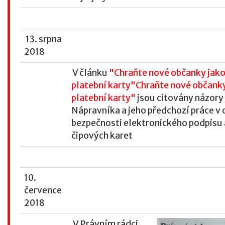
13. srpna
2018
V článku
"Chraňte nové občanky jak
platební karty"Chraňte nové občank
platební karty"
jsou citovány názory 
Nápravníka a jeho předchozí práce v 
bezpečnosti elektronického podpisu 
čipových karet
10.
července
2018
V Právním rádci