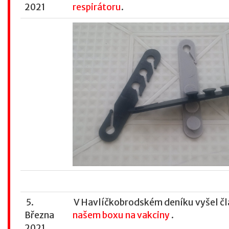
2021
respirátoru
.
5.
V Havlíčkobrodském deníku vyšel čl
Března
našem boxu na vakciny
.
2021