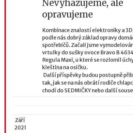
Nevyhazujeme, ale
opravujeme
Kombinace znalostí elektroniky a 3D 
podle nás dobrý základ opravy domá
spotřebičů. Začali jsme vymodelová
vrtulky do sušky ovoce Bravo B 463
Regula Maxi, u které se rozlomil úch
kleština na osičku.
Další příspěvky budou postupně při
tak, jak se na nás obrátí rodiče chlapc
chodí do SEDMIČKY nebo další souse
Září
2021