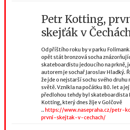
Petr Kotting, prv
skejťák v Čechác
Od příštího roku by v parku Foliman
opět stát bronzová socha znázorňují
skateboardistu jedoucího na prkně, j
autorem je sochař Jaroslav Hladký. Ř
že jde o nejstarší sochu svého druhu 
světě. Vznikla na počátku 80. let a jej
předlohou tehdy byl skateboardista 
Kotting, který dnes žije v Golčově
..
https://www.nasepraha.cz/petr-k
prvni-skejtak-v-cechach/