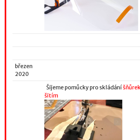
březen
2020
Šijeme pomůcky pro skládání
šňůrek
šitím