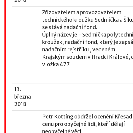
2018
Zřizovatelem a provozovatelem
technického kroužku Sedmička a Šik
se stává nadační fond.
Úplný název je - Sedmička polytechn
kroužek, nadační fond, který je zapsá
nadačním rejstříku , vedeném
Krajským soudem v Hradci Králové, o
vložka 477
13.
března
2018
Petr Kotting obdržel ocenění Křesadl
cenu pro obyčejné lidi, kteří dělají
neobyčejné věci