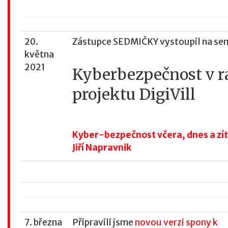
20.
Zástupce SEDMIČKY vystoupil na sem
května
2021
Kyberbezpečnost v r
projektu DigiVill
Kyber-bezpečnost včera, dnes a zí
Jiří Napravnik
7. března
Připravili jsme
novou verzi spony k