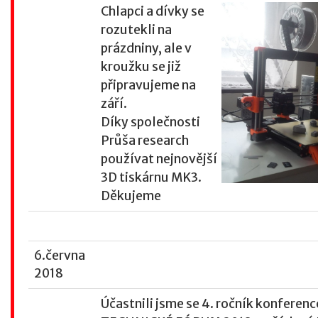
Chlapci a dívky se
rozutekli na
prázdniny, ale v
kroužku se již
připravujeme na
září.
Díky společnosti
Průša research
používat nejnovější
3D tiskárnu MK3.
Děkujeme
6.června
2018
Účastnili jsme se 4. ročník konferenc